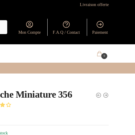
Livraison offerte
Mon Compte
F.A.Q / Contact
Paiement
0.00
€
0
che Miniature 356
stock