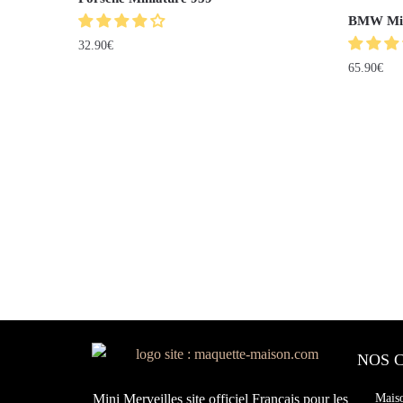
BMW Min
32.90
€
65.90
€
NOS 
Mini Merveilles site officiel Français pour les
Mais