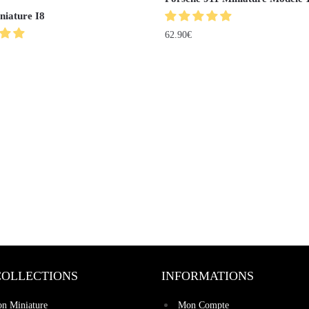
iature I8
62.90
€
COLLECTIONS
INFORMATIONS
on Miniature
Mon Compte