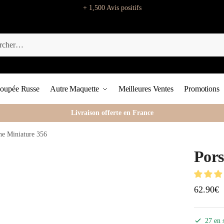
+ 1,500 Avis positifs
oupée Russe
Autre Maquette
Meilleures Ventes
Promotions
Livraison offerte en France
he Miniature 356
Pors
62.90
€
27 en 