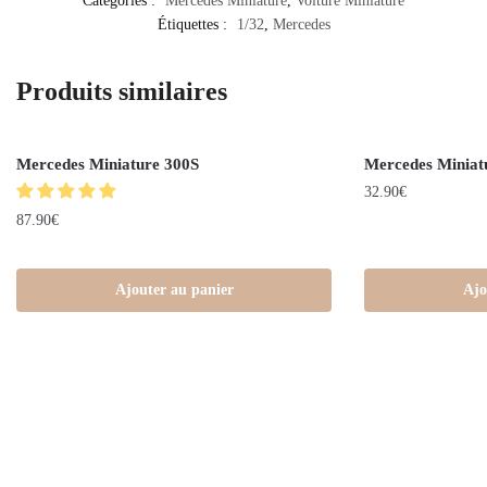
Catégories :
Mercedes Miniature
,
Voiture Miniature
Étiquettes :
1/32
,
Mercedes
Produits similaires
Mercedes Miniature 300S
Mercedes Minia
32.90
€
87.90
€
Ajouter au panier
Ajo