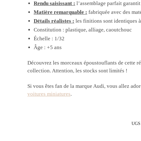
Rendu saisissant :
l’assemblage parfait garanti
Matière remarquable :
fabriquée avec des mat
Détails réalistes :
les finitions sont identiques à
Constitution : plastique, alliage, caoutchouc
Échelle : 1/32
Âge : +5 ans
Découvrez les morceaux époustouflants de cette rép
collection. Attention, les stocks sont limités !
Si vous êtes fan de la marque Audi, vous allez ado
voitures miniatures
.
UGS