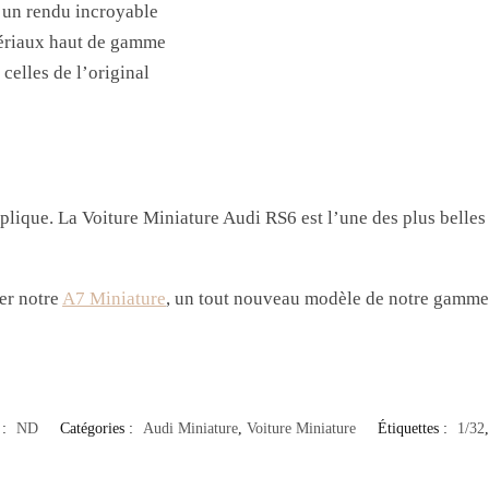
t un rendu incroyable
ériaux haut de gamme
 celles de l’original
lique. La Voiture Miniature Audi RS6 est l’une des plus belles 
rer notre
A7 Miniature
, un tout nouveau modèle de notre gamm
 :
ND
Catégories :
Audi Miniature
,
Voiture Miniature
Étiquettes :
1/32