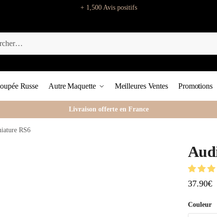
+ 1,500 Avis positifs
oupée Russe
Autre Maquette
Meilleures Ventes
Promotions
Livraison offerte en France
iature RS6
Audi
37.90
€
Couleur