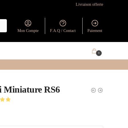
Livraison offerte
Mon Compte
F.A.Q / Contact
Paiement
0.00
€
0
 Miniature RS6