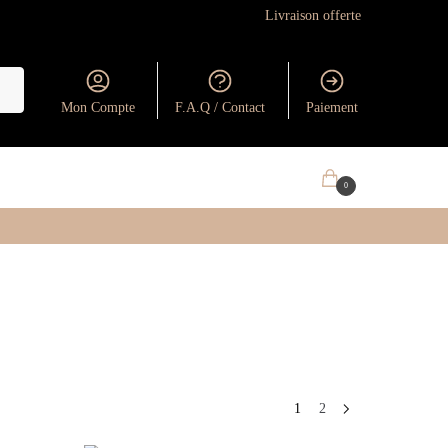
Livraison offerte
Mon Compte
F.A.Q / Contact
Paiement
0.00
€
0
1
2