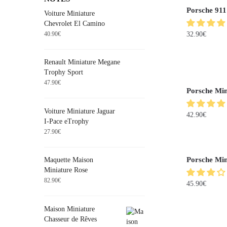
Porsche 911
Voiture Miniature
Chevrolet El Camino
40.90
€
32.90
€
Renault Miniature Megane
Trophy Sport
47.90
€
Porsche Min
Voiture Miniature Jaguar
42.90
€
I-Pace eTrophy
27.90
€
Porsche Min
Maquette Maison
Miniature Rose
82.90
€
45.90
€
Maison Miniature
Chasseur de Rêves