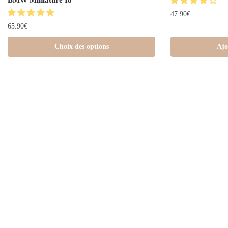
BMW Miniature I8
47.90
€
65.90
€
Choix des options
Ajo