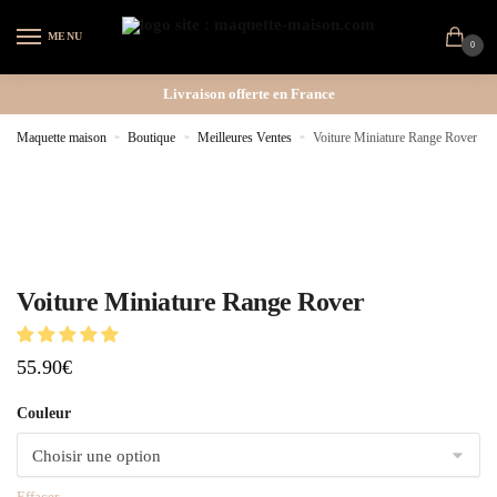
MENU
0
Livraison offerte en France
Maquette maison
»
Boutique
»
Meilleures Ventes
»
Voiture Miniature Range Rover
Voiture Miniature Range Rover
55.90
€
Couleur
Effacer