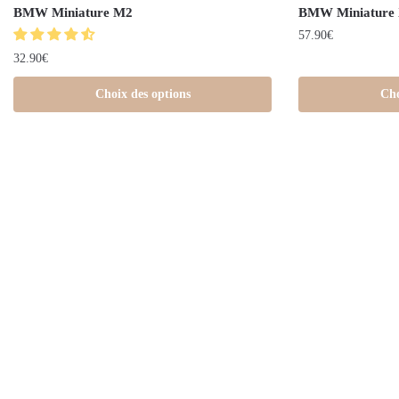
BMW Miniature M2
BMW Miniature
57.90
€
32.90
€
Choix des options
Cho