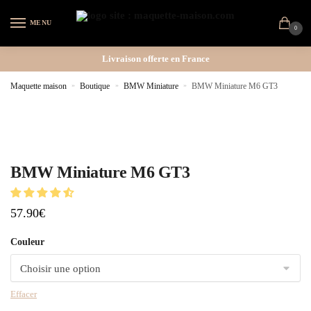
MENU
0
Livraison offerte en France
Maquette maison
»
Boutique
»
BMW Miniature
»
BMW Miniature M6 GT3
BMW Miniature M6 GT3
57.90
€
Couleur
Effacer