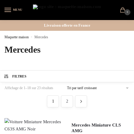
MENU
0
Livraison offerte en France
Maquette maison
»
Mercedes
Mercedes
FILTRES
Affichage de 1–18 sur 23 résultats
1
2
Mercedes Miniature CLS
AMG