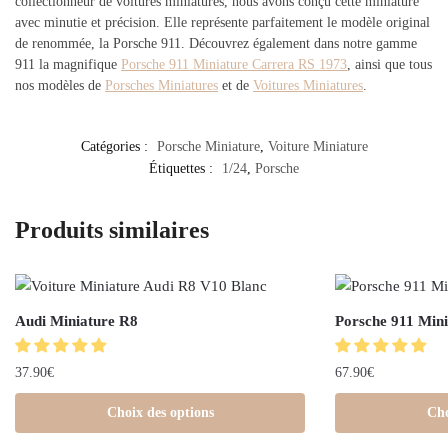
collectionneur de voitures miniatures, nous avons conçu cette miniature
avec minutie et précision. Elle représente parfaitement le modèle original
de renommée, la Porsche 911. Découvrez également dans notre gamme
911 la magnifique
Porsche 911 Miniature Carrera RS 1973
, ainsi que tous
nos modèles de
Porsches Miniatures
et de
Voitures Miniatures
.
Catégories :
Porsche Miniature
,
Voiture Miniature
Étiquettes :
1/24
,
Porsche
Produits similaires
Audi Miniature R8
Porsche 911 Mini
37.90
€
67.90
€
Choix des options
Cho