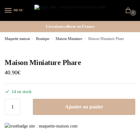
MENU
0
Livraison offerte en France
Maquette maison
»
Boutique
»
Maison Miniature
»
Maison Miniature Phare
Maison Miniature Phare
40.90
€
14 en stock
Ajouter au panier