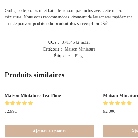
Outils, colle, colorant et batterie ne sont pas inclus avec cette maison
miniature. Nous vous recommandons vivement de les acheter rapidement
afin de pouvoir
profiter du produit dès sa réception !
🐯
UGS :
37834542-m32a
Catégorie :
Maison Miniature
Étiquette :
Plage
Produits similaires
Maison Miniature Tea Time
Maison Miniature
72.99
€
92.00
€
Ajouter au panier
Ajo