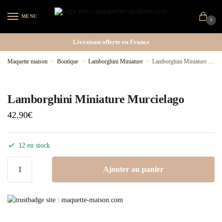
MENU
0
Livraison offerte en France
Maquette maison
»
Boutique
»
Lamborghini Miniature
»
Lamborghini Miniature Murcielago
Lamborghini Miniature Murcielago
42.90
€
12 en stock
Ajouter au panier