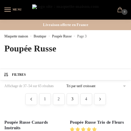
MENU
0
Livraison offerte en France
Maquette maison
»
Boutique
»
Poupée Russe
»
Page 3
Poupée Russe
FILTRES
Affichage de 37–54 sur 65 résultats
1
2
3
4
Poupée Russe Canards
Poupée Russe Trio de Fleurs
Instruits