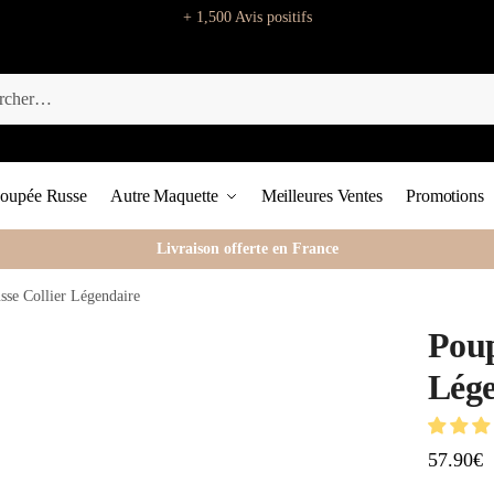
+ 1,500 Avis positifs
oupée Russe
Autre Maquette
Meilleures Ventes
Promotions
Livraison offerte en France
sse Collier Légendaire
Poup
Lége
57.90
€