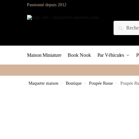
Passionné depuis 2012
Maison Miniature
Book Nook
Par Véhicules
P
Maquette maison
»
Boutique
»
Poupée Russe
»
Poupée Ru