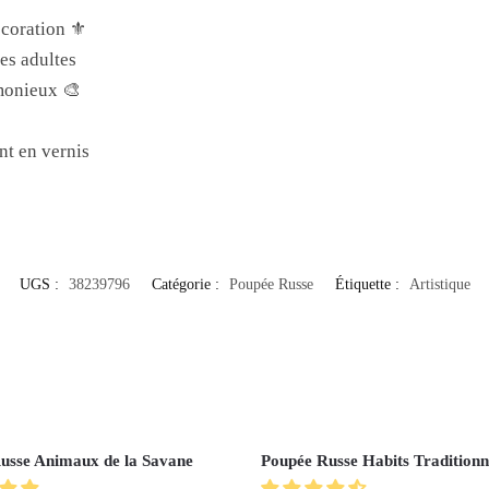
coration ⚜️
les adultes
monieux 🎨
nt en vernis
UGS :
38239796
Catégorie :
Poupée Russe
Étiquette :
Artistique
usse Animaux de la Savane
Poupée Russe Habits Traditionn