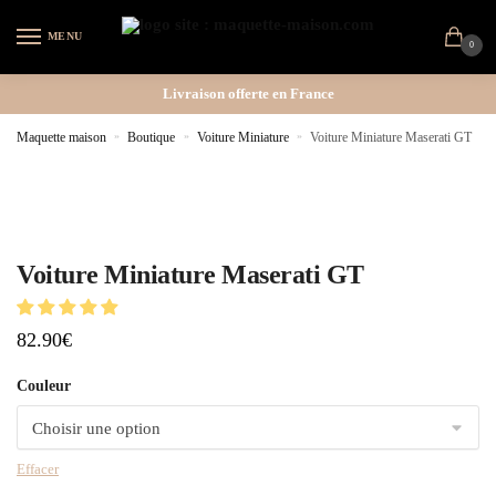
MENU
0
Livraison offerte en France
Maquette maison
»
Boutique
»
Voiture Miniature
»
Voiture Miniature Maserati GT
Voiture Miniature Maserati GT
82.90
€
Couleur
Effacer