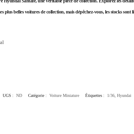
Hyundai Santafe, une véritable pièce de collection. Explorez les détails
 plus belles voitures de collection, mais dépêchez-vous, les stocks sont li
al
UGS :
ND
Catégorie :
Voiture Miniature
Étiquettes :
1/36
,
Hyundai