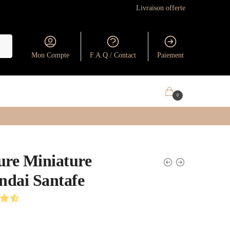
Livraison offerte
Mon Compte
F.A.Q / Contact
Paiement
0.00
€
0
ure Miniature
dai Santafe