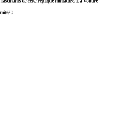
 fascinants de cette réplique miniature. La Voiture
mités !