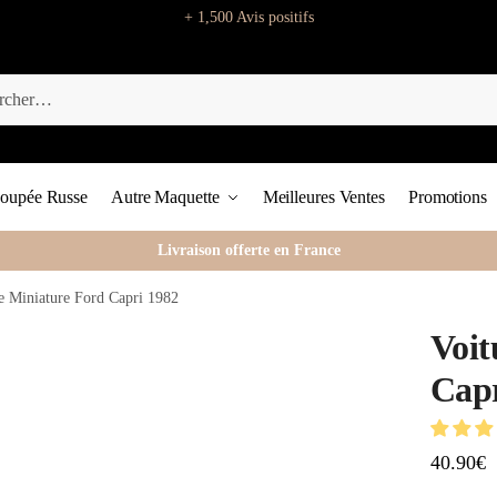
+ 1,500 Avis positifs
oupée Russe
Autre Maquette
Meilleures Ventes
Promotions
Livraison offerte en France
e Miniature Ford Capri 1982
Voit
Capr
40.90
€