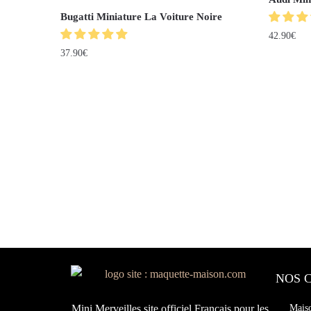
Bugatti Miniature La Voiture Noire
42.90
€
37.90
€
NOS 
Mini Merveilles site officiel Français pour les
Mais