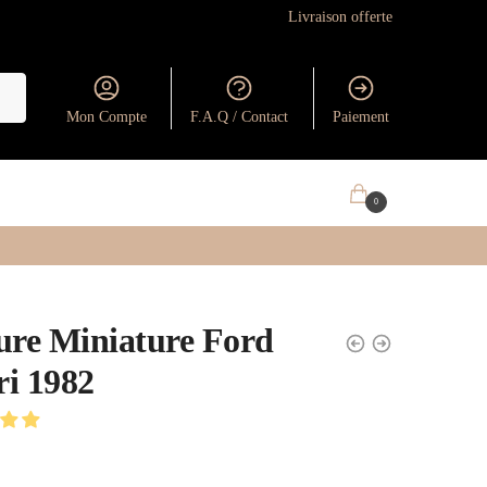
Livraison offerte
Mon Compte
F.A.Q / Contact
Paiement
0.00
€
0
ure Miniature Ford
i 1982