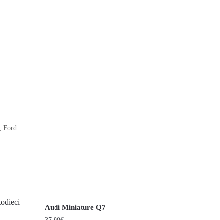
,
Ford
Audi Miniature Q7
37.90
€