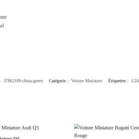
mme
al
:
37862189-china-green
Catégorie :
Voiture Miniature
Étiquettes :
1/24
iature Q5