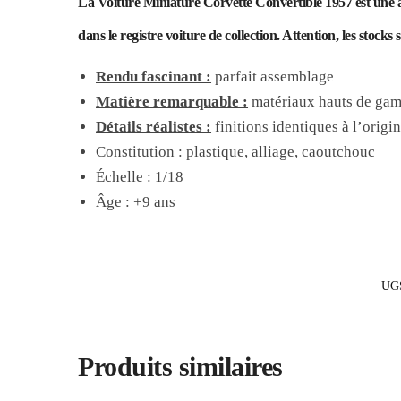
La Voiture Miniature Corvette Convertible 1957 est une aut
dans le registre voiture de collection. Attention, les stocks s
Rendu fascinant :
parfait assemblage
Matière remarquable :
matériaux hauts de ga
Détails réalistes :
finitions identiques à l’origin
Constitution : plastique, alliage, caoutchouc
Échelle : 1/18
Âge : +9 ans
UG
Produits similaires