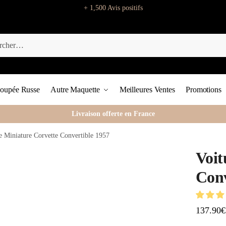
+ 1,500 Avis positifs
oupée Russe
Autre Maquette
Meilleures Ventes
Promotions
Livraison offerte en France
e Miniature Corvette Convertible 1957
Voit
Conv
137.90
€