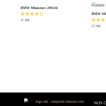
BMW Miniature 2002tii
BMW Min
47.90
€
57.90
€
NOS 