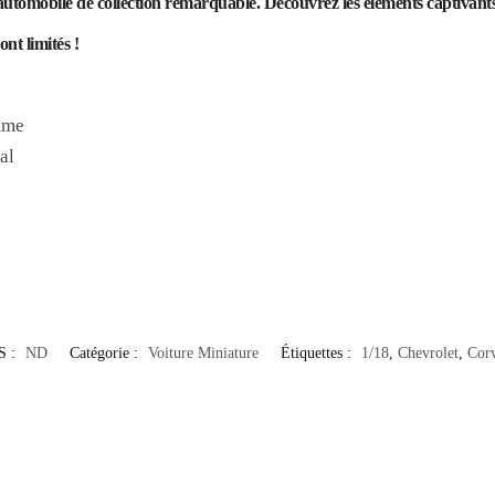
omobile de collection remarquable. Découvrez les éléments captivants de 
ont limités !
mme
al
S :
ND
Catégorie :
Voiture Miniature
Étiquettes :
1/18
,
Chevrolet
,
Corv