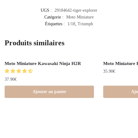
UGS :
29184642-tiger-explorer
Catégorie :
Moto Miniature
Étiquettes :
1/18
,
Triumph
Produits similaires
Moto Miniature Kawasaki Ninja H2R
Moto Miniature 
35.90
€
37.90
€
Ajouter au panier
Ajo