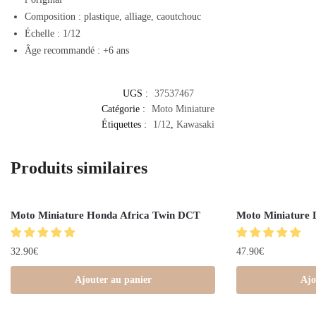
Composition : plastique, alliage, caoutchouc
Échelle : 1/12
Âge recommandé : +6 ans
UGS :
37537467
Catégorie :
Moto Miniature
Étiquettes :
1/12
,
Kawasaki
Produits similaires
Moto Miniature Honda Africa Twin DCT
Moto Miniature 
32.90
€
47.90
€
Ajouter au panier
Ajo