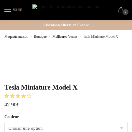
MENU
0
Livraison offerte en France
Maquette maison
»
Boutique
»
Meilleures Ventes
»
Tesla Miniature Model X
Tesla Miniature Model X
42.90
€
Couleur