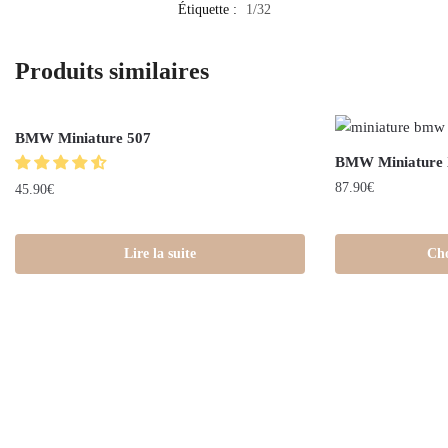
Étiquette :
1/32
Produits similaires
Out of stock
BMW Miniature 507
BMW Miniature
87.90
€
45.90
€
Lire la suite
Cho