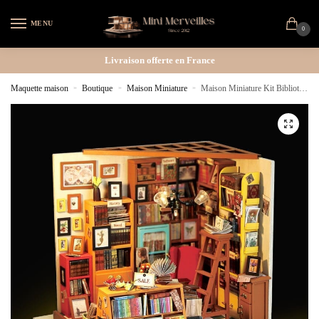
MENU
0
Livraison offerte en France
Maquette maison
»
Boutique
»
Maison Miniature
»
Maison Miniature Kit Bibliothèque
🔍