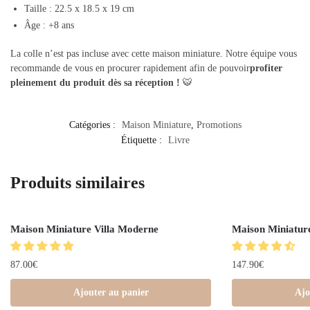
Taille : 22.5 x
18.5 x 19 cm
Âge : +8 ans
La colle n’est pas incluse avec cette maison miniature. Notre équipe vous
recommande de vous en procurer rapidement afin de pouvoir
profiter
pleinement du produit dès sa réception !
🐯
Catégories :
Maison Miniature
,
Promotions
Étiquette :
Livre
Produits similaires
Maison Miniature Villa Moderne
Maison Miniatur
87.00
€
147.90
€
Ajouter au panier
Ajo