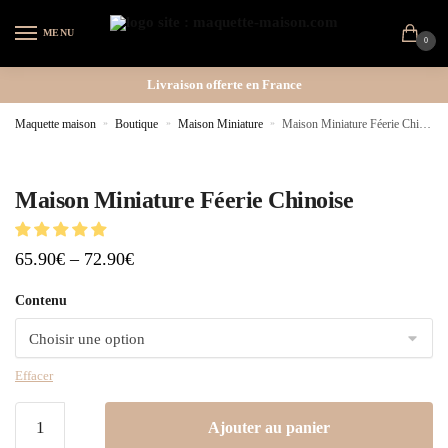
MENU
0
Livraison offerte en France
Maquette maison
»
Boutique
»
Maison Miniature
»
Maison Miniature Féerie Chinoise
Maison Miniature Féerie Chinoise
65.90
€
–
72.90
€
Contenu
Effacer
Ajouter au panier