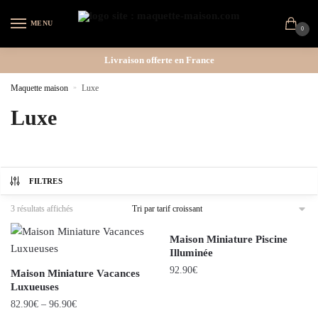
MENU
0
Livraison offerte en France
Maquette maison
»
Luxe
Luxe
FILTRES
3 résultats affichés
Maison Miniature Piscine
Illuminée
92.90
€
Maison Miniature Vacances
Luxueuses
82.90
€
–
96.90
€