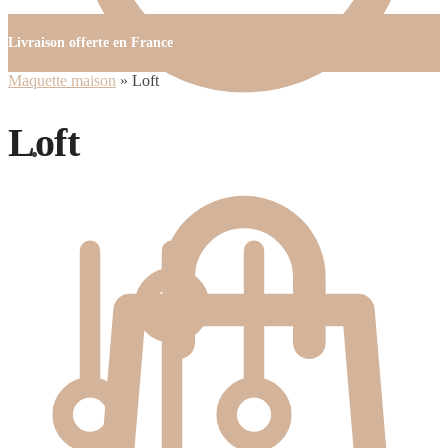
Livraison offerte en France
Maquette maison
»
Loft
Loft
0.00
€