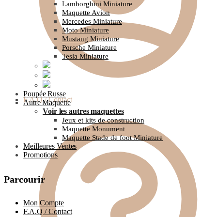
Lamborghini Miniature
Maquette Avion
Mercedes Miniature
Moto Miniature
Mustang Miniature
Porsche Miniature
Tesla Miniature
Poupée Russe
F.A.Q / Contact
Autre Maquette
Voir les autres maquettes
Jeux et kits de construction
Maquette Monument
Maquette Stade de foot Miniature
Meilleures Ventes
Promotions
Parcourir
Mon Compte
F.A.Q / Contact