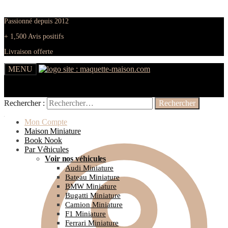
Passionné depuis 2012
+ 1,500 Avis positifs
Livraison offerte
MENU
Rechercher :
Rechercher :
Mon Compte
Maison Miniature
Book Nook
Par Véhicules
Voir nos véhicules
Audi Miniature
Bateau Miniature
BMW Miniature
Bugatti Miniature
Camion Miniature
F1 Miniature
Ferrari Miniature