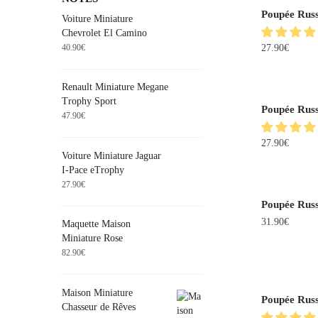
Poupée Russ
Voiture Miniature
Chevrolet El Camino
40.90
€
27.90
€
Renault Miniature Megane
Trophy Sport
Poupée Russ
47.90
€
27.90
€
Voiture Miniature Jaguar
I-Pace eTrophy
27.90
€
Poupée Russ
31.90
€
Maquette Maison
Miniature Rose
82.90
€
Maison Miniature
Poupée Russ
Chasseur de Rêves