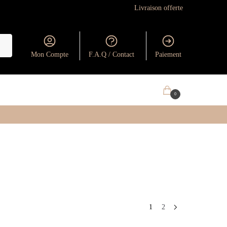
Livraison offerte
Mon Compte
F.A.Q / Contact
Paiement
0.00
€
0
1
2