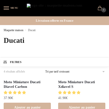
MENU
0
Livraison offerte en France
Maquette maison
»
Ducati
Ducati
FILTRES
4 résultats affichés
Moto Miniature Ducati
Moto Miniature Ducati
Diavel Carbon
Xdiavel S
37.90
€
41.90
€
Ajouter au panier
Ajouter au panier